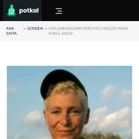
ANA
>
GÜNDEM
>
KAPLUMBAĞALARIN KORUYUCU MELEĞI MONA
SAYFA
KHALIL ANILDI