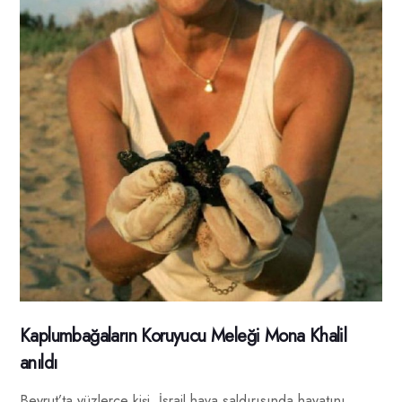
Kaplumbağaların Koruyucu Meleği Mona Khalil
anıldı
Beyrut’ta yüzlerce kişi, İsrail hava saldırısında hayatını