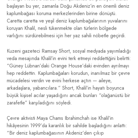
başlayan bu yer, zamanla Doğu Akdeniz’in en önemli deniz
kaplumbağası koruma merkezlerinden birine dönüştü.
Caretta caretta ve yeşil deniz kaplumbağalarının yuvalarını
koruyan Khalil, nesli tükenmekte olan türlerin bölgede
varlığını sürdürebilmesi için her yaz sahili nöbetle geçirdi.
Kuzeni gazeteci Ramsay Short, sosyal medyada yayımladığı
veda mesajında Khalil’in evini terk etmeyi reddettiğini belirtti:
“Güney Lübnan’daki Orange House’daki evinden ayrılmayı
hep reddettin. Kaplumbağaları korudun, inanılmaz bir çevre
mücadelesi verdin ve evini herkese açtın — aileye,
arkadaşlara, yabancılara.” Short, Khalil’in hayatı boyunca
büyük kişisel acılar yaşadığını ancak bunları “olağanüstü bir
zarafetle” karşıladığını söyledi.
Çevre aktivisti Maya Chams Ibrahimchah ise Khalil’in
hikâyesinin 1999’da karanlık bir sahilde başladığını anlattı:
“Bir deniz kaplumbağasının Akdeniz’den çıkıp