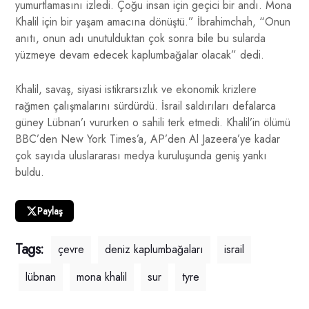
yumurtlamasını izledi. Çoğu insan için geçici bir andı. Mona
Khalil için bir yaşam amacına dönüştü.” İbrahimchah, “Onun
anıtı, onun adı unutulduktan çok sonra bile bu sularda
yüzmeye devam edecek kaplumbağalar olacak” dedi.
Khalil, savaş, siyasi istikrarsızlık ve ekonomik krizlere
rağmen çalışmalarını sürdürdü. İsrail saldırıları defalarca
güney Lübnan’ı vururken o sahili terk etmedi. Khalil’in ölümü
BBC’den New York Times’a, AP’den Al Jazeera’ye kadar
çok sayıda uluslararası medya kuruluşunda geniş yankı
buldu.
Paylaş
Tags:
çevre
deniz kaplumbağaları
israil
lübnan
mona khalil
sur
tyre