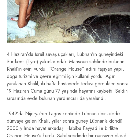
4 Haziran’da İsrail savaş uçakları, Lübnan’ın güneyindeki
Sur kenti (Tyre) yakınlarındaki Mansouri sahilinde bulunan
Khalil’in evini vurdu. “Orange House” adını taşıyan yapı,
doğa turizmi ve çevre eğitimi için kullanılıyordu. Ağır
yaralanan Khalil, iki hafta hastanede tedavi gördükten sonra
19 Haziran Cuma günü 77 yaşında hayatını kaybetti. Saldırı
sırasında evde bulunan yardımcısı da yaralandı.
1949’da Nijerya’nın Lagos kentinde Lübnanlı bir ailede
dünyaya gelen Khalil, yıllar sonra güney Lübnan’a döndü.
2000 yılında hayat arkadaşı Habiba Fayyad ile birlikte
Orange House’u kurdu. Sahil şeridinde bir pansiyon olarak