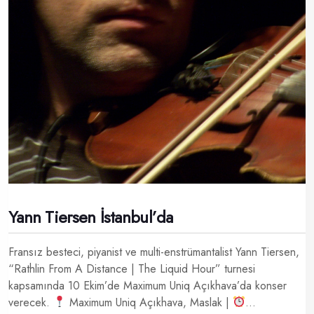
Yann Tiersen İstanbul’da
Fransız besteci, piyanist ve multi-enstrümantalist Yann Tiersen,
“Rathlin From A Distance | The Liquid Hour” turnesi
kapsamında 10 Ekim’de Maximum Uniq Açıkhava’da konser
verecek. ​
Maximum Uniq Açıkhava, Maslak |
...