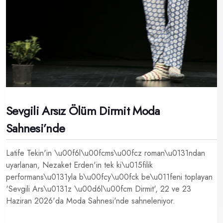
Sevgili Arsız Ölüm Dirmit Moda
Sahnesi’nde
Latife Tekin'in \u00f6l\u00fcms\u00fcz roman\u0131ndan
uyarlanan, Nezaket Erden'in tek ki\u015filik
performans\u0131yla b\u00fcy\u00fck be\u011feni toplayan
'Sevgili Ars\u0131z \u00d6l\u00fcm Dirmit', 22 ve 23
Haziran 2026'da Moda Sahnesi'nde sahneleniyor.