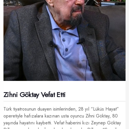
Zihni Göktay Vefat Etti
Türk tiyatrosunun duayen isimlerinden, 28 yıl “Lüküs Hayat”
operetiyle hafızalara kazınan usta oyuncu Zihni Göktay, 80
yaşında hayatını kaybetti. Vefat haberini kızı Zeynep Göktay