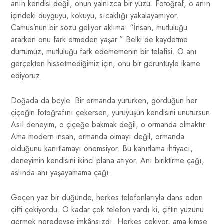
anın kendisi değil, onun yalnızca bir yüzü. Fotoğraf, o anın
içindeki duyguyu, kokuyu, sıcaklığı yakalayamıyor.
Camus’nün bir sözü geliyor aklıma: “İnsan, mutluluğu
ararken onu fark etmeden yaşar.” Belki de kaydetme
dürtümüz, mutluluğu fark edememenin bir telafisi. O anı
gerçekten hissetmediğimiz için, onu bir görüntüyle ikame
ediyoruz.
Doğada da böyle. Bir ormanda yürürken, gördüğün her
çiçeğin fotoğrafını çekersen, yürüyüşün kendisini unutursun.
Asıl deneyim, o çiçeğe bakmak değil, o ormanda olmaktır.
Ama modern insan, ormanda olmayı değil, ormanda
olduğunu kanıtlamayı önemsiyor. Bu kanıtlama ihtiyacı,
deneyimin kendisini ikinci plana atıyor. Anı biriktirme çağı,
aslında anı yaşayamama çağı.
Geçen yaz bir düğünde, herkes telefonlarıyla dans eden
çifti çekiyordu. O kadar çok telefon vardı ki, çiftin yüzünü
görmek neredeyse imkânsızdı. Herkes çekiyor, ama kimse