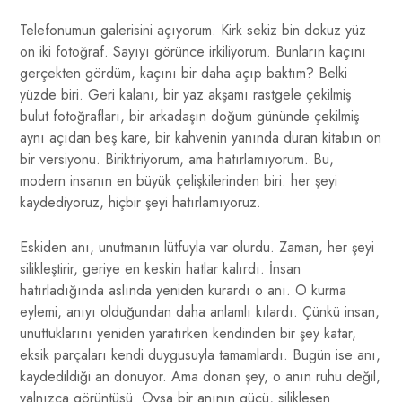
Telefonumun galerisini açıyorum. Kirk sekiz bin dokuz yüz
on iki fotoğraf. Sayıyı görünce irkiliyorum. Bunların kaçını
gerçekten gördüm, kaçını bir daha açıp baktım? Belki
yüzde biri. Geri kalanı, bir yaz akşamı rastgele çekilmiş
bulut fotoğrafları, bir arkadaşın doğum gününde çekilmiş
aynı açıdan beş kare, bir kahvenin yanında duran kitabın on
bir versiyonu. Biriktiriyorum, ama hatırlamıyorum. Bu,
modern insanın en büyük çelişkilerinden biri: her şeyi
kaydediyoruz, hiçbir şeyi hatırlamıyoruz.
Eskiden anı, unutmanın lütfuyla var olurdu. Zaman, her şeyi
silikleştirir, geriye en keskin hatlar kalırdı. İnsan
hatırladığında aslında yeniden kurardı o anı. O kurma
eylemi, anıyı olduğundan daha anlamlı kılardı. Çünkü insan,
unuttuklarını yeniden yaratırken kendinden bir şey katar,
eksik parçaları kendi duygusuyla tamamlardı. Bugün ise anı,
kaydedildiği an donuyor. Ama donan şey, o anın ruhu değil,
yalnızca görüntüsü. Oysa bir anının gücü, silikleşen