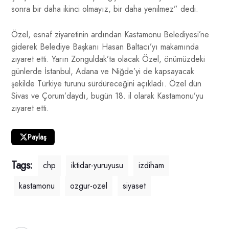
sonra bir daha ikinci olmayız, bir daha yenilmez” dedi.
Özel, esnaf ziyaretinin ardından Kastamonu Belediyesi’ne
giderek Belediye Başkanı Hasan Baltacı’yı makamında
ziyaret etti. Yarın Zonguldak’ta olacak Özel, önümüzdeki
günlerde İstanbul, Adana ve Niğde’yi de kapsayacak
şekilde Türkiye turunu sürdüreceğini açıkladı. Özel dün
Sivas ve Çorum’daydı, bugün 18. il olarak Kastamonu’yu
ziyaret etti.
Paylaş
Tags:
chp
iktidar-yuruyusu
izdiham
kastamonu
ozgur-ozel
siyaset