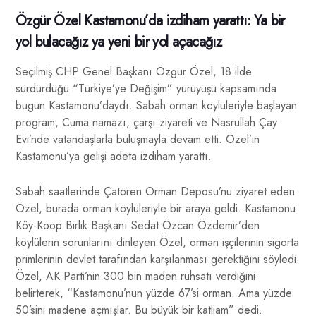
Özgür Özel Kastamonu’da izdiham yarattı: Ya bir
yol bulacağız ya yeni bir yol açacağız
Seçilmiş CHP Genel Başkanı Özgür Özel, 18 ilde
sürdürdüğü “Türkiye’ye Değişim” yürüyüşü kapsamında
bugün Kastamonu’daydı. Sabah orman köylüleriyle başlayan
program, Cuma namazı, çarşı ziyareti ve Nasrullah Çay
Evi’nde vatandaşlarla buluşmayla devam etti. Özel’in
Kastamonu’ya gelişi adeta izdiham yarattı.
Sabah saatlerinde Çatören Orman Deposu’nu ziyaret eden
Özel, burada orman köylüleriyle bir araya geldi. Kastamonu
Köy-Koop Birlik Başkanı Sedat Özcan Özdemir’den
köylülerin sorunlarını dinleyen Özel, orman işçilerinin sigorta
primlerinin devlet tarafından karşılanması gerektiğini söyledi.
Özel, AK Parti’nin 300 bin maden ruhsatı verdiğini
belirterek, “Kastamonu’nun yüzde 67’si orman. Ama yüzde
50’sini madene açmışlar. Bu büyük bir katliam” dedi.