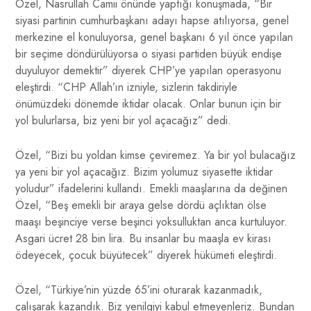
Özel, Nasrullah Camii önünde yaptığı konuşmada, “Bir
siyasi partinin cumhurbaşkanı adayı hapse atılıyorsa, genel
merkezine el konuluyorsa, genel başkanı 6 yıl önce yapılan
bir seçime döndürülüyorsa o siyasi partiden büyük endişe
duyuluyor demektir” diyerek CHP’ye yapılan operasyonu
eleştirdi. “CHP Allah’ın izniyle, sizlerin takdiriyle
önümüzdeki dönemde iktidar olacak. Onlar bunun için bir
yol bulurlarsa, biz yeni bir yol açacağız” dedi.
Özel, “Bizi bu yoldan kimse çeviremez. Ya bir yol bulacağız
ya yeni bir yol açacağız. Bizim yolumuz siyasette iktidar
yoludur” ifadelerini kullandı. Emekli maaşlarına da değinen
Özel, “Beş emekli bir araya gelse dördü açlıktan ölse
maaşı beşinciye verse beşinci yoksulluktan anca kurtuluyor.
Asgari ücret 28 bin lira. Bu insanlar bu maaşla ev kirası
ödeyecek, çocuk büyütecek” diyerek hükümeti eleştirdi.
Özel, “Türkiye’nin yüzde 65’ini oturarak kazanmadık,
çalışarak kazandık. Biz yenilgiyi kabul etmeyenleriz. Bundan