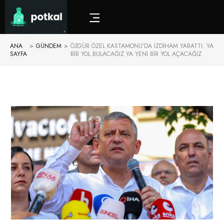
ANA
>
GÜNDEM
>
ÖZGÜR ÖZEL KASTAMONU’DA IZDIHAM YARATTI: YA
SAYFA
BIR YOL BULACAĞIZ YA YENI BIR YOL AÇACAĞIZ