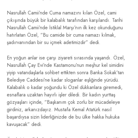
Nasrullah Camii’nde Cuma namazını kılan Özel, cami
çıkışında büyük bir kalabalık tarafından karşılandı. Tarihi
Nasrullah Camii’nde İstiklal Marşı’nın ilk kez okunduğunu
hatırlatan Özel, “Bu camide bir cuma namazı kılmak,
şadırvanından bir su içmek adetimizdir” dedi.
En yoğun anlar ise çarşı ziyareti sırasında yaşandı. Özel,
Nasrullah Çay Evi’nde Kastamonu’nun meşhur kel simidini
yiyip vatandaşlarla sohbet ettikten sonra Banka Sokak’tan
Belediye Caddesi’ne kadar sloganlar eşliğinde yürüdü.
Kalabalık o kadar yoğundu ki Özel dükkanlara giremedi,
esnaflara uzaktan hayırlı işler diledi. Bir kadın yurttaş
gözyaşları içinde, “Başkanım çok zorlu bir mücadeleye
girdiniz, arkanızdayız. Mustafa Kemal Atatürk nasıl
başardıysa sizin liderliğinizde de bu ülke hakka hukuka
kavuşacak” dedi.