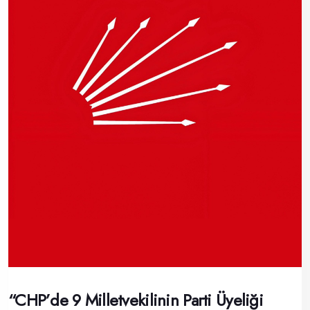
“CHP’de 9 Milletvekilinin Parti Üyeliği