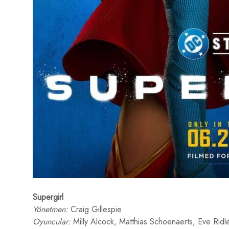
Supergirl
Yönetmen:
Craig Gillespie
Oyuncular:
Milly Alcock, Matthias Schoenaerts, Eve Ridl