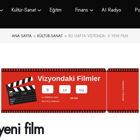
Kültür-Sanat
Eğitim
Finans
AI Radyo
Po
ANA SAYFA
>
KÜLTÜR-SANAT
>
BU HAFTA VIZYONDA: 6 YENI FILM
yeni film