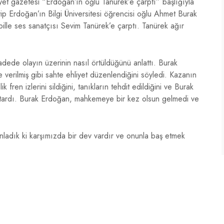
et gazetesi “Erdoğan’ın oğlu Tanürek’e çarptı” başlığıyla
 Erdoğan’ın Bilgi Üniversitesi öğrencisi oğlu Ahmet Burak
lle ses sanatçısı Sevim Tanürek’e çarptı. Tanürek ağır
adede olayın üzerinin nasıl örtüldüğünü anlattı. Burak
verilmiş gibi sahte ehliyet düzenlendiğini söyledi. Kazanın
ren izlerini sildiğini, tanıkların tehdit edildiğini ve Burak
aktardı. Burak Erdoğan, mahkemeye bir kez olsun gelmedi ve
adık ki karşımızda bir dev vardır ve onunla baş etmek