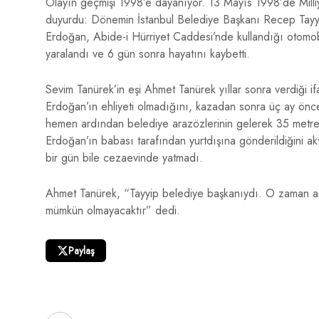
Olayın geçmişi 1998’e dayanıyor. 13 Mayıs 1998’de Milliy
duyurdu: Dönemin İstanbul Belediye Başkanı Recep Tayyip
Erdoğan, Abide-i Hürriyet Caddesi’nde kullandığı otomobi
yaralandı ve 6 gün sonra hayatını kaybetti.
Sevim Tanürek’in eşi Ahmet Tanürek yıllar sonra verdiği if
Erdoğan’ın ehliyeti olmadığını, kazadan sonra üç ay önce 
hemen ardından belediye arazözlerinin gelerek 35 metrelik f
Erdoğan’ın babası tarafından yurtdışına gönderildiğini 
bir gün bile cezaevinde yatmadı.
Ahmet Tanürek, “Tayyip belediye başkanıydı. O zaman anl
mümkün olmayacaktır” dedi.
Paylaş