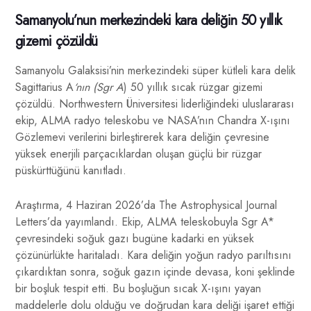
Samanyolu’nun merkezindeki kara deliğin 50 yıllık
gizemi çözüldü
Samanyolu Galaksisi’nin merkezindeki süper kütleli kara delik
Sagittarius A
‘nın (Sgr A
) 50 yıllık sıcak rüzgar gizemi
çözüldü. Northwestern Üniversitesi liderliğindeki uluslararası
ekip, ALMA radyo teleskobu ve NASA’nın Chandra X-ışını
Gözlemevi verilerini birleştirerek kara deliğin çevresine
yüksek enerjili parçacıklardan oluşan güçlü bir rüzgar
püskürttüğünü kanıtladı.
Araştırma, 4 Haziran 2026’da The Astrophysical Journal
Letters’da yayımlandı. Ekip, ALMA teleskobuyla Sgr A*
çevresindeki soğuk gazı bugüne kadarki en yüksek
çözünürlükte haritaladı. Kara deliğin yoğun radyo parıltısını
çıkardıktan sonra, soğuk gazın içinde devasa, koni şeklinde
bir boşluk tespit etti. Bu boşluğun sıcak X-ışını yayan
maddelerle dolu olduğu ve doğrudan kara deliği işaret ettiği