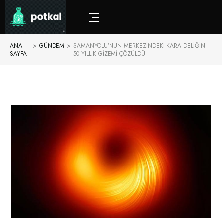
ANA
>
GÜNDEM
>
SAMANYOLU’NUN MERKEZINDEKI KARA DELIĞIN
SAYFA
50 YILLIK GIZEMI ÇÖZÜLDÜ