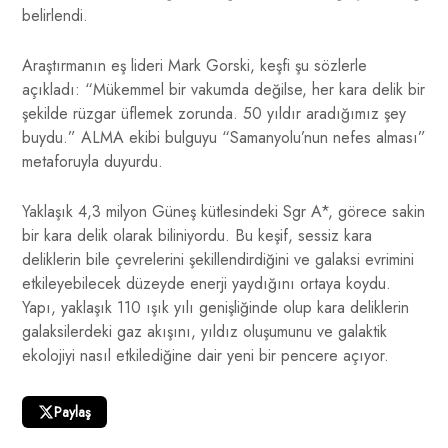
belirlendi.
Araştırmanın eş lideri Mark Gorski, keşfi şu sözlerle
açıkladı: “Mükemmel bir vakumda değilse, her kara delik bir
şekilde rüzgar üflemek zorunda. 50 yıldır aradığımız şey
buydu.” ALMA ekibi bulguyu “Samanyolu’nun nefes alması”
metaforuyla duyurdu.
Yaklaşık 4,3 milyon Güneş kütlesindeki Sgr A*, görece sakin
bir kara delik olarak biliniyordu. Bu keşif, sessiz kara
deliklerin bile çevrelerini şekillendirdiğini ve galaksi evrimini
etkileyebilecek düzeyde enerji yaydığını ortaya koydu.
Yapı, yaklaşık 110 ışık yılı genişliğinde olup kara deliklerin
galaksilerdeki gaz akışını, yıldız oluşumunu ve galaktik
ekolojiyi nasıl etkilediğine dair yeni bir pencere açıyor.
Paylaş