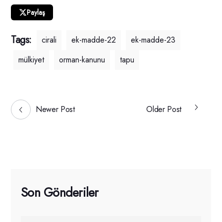
Paylaş
Tags:
cirali
ek-madde-22
ek-madde-23
mülkiyet
orman-kanunu
tapu
Newer Post
Older Post
Son Gönderiler