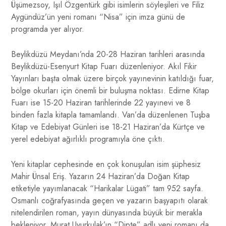
Üşümezsoy, Işıl Özgentürk gibi isimlerin söyleşileri ve Filiz
Aygündüz’ün yeni romanı “Nisa” için imza günü de
programda yer alıyor.
Beylikdüzü Meydanı’nda 20-28 Haziran tarihleri arasında
Beylikdüzü-Esenyurt Kitap Fuarı düzenleniyor. Akıl Fikir
Yayınları başta olmak üzere birçok yayınevinin katıldığı fuar,
bölge okurları için önemli bir buluşma noktası. Edirne Kitap
Fuarı ise 15-20 Haziran tarihlerinde 22 yayınevi ve 8
binden fazla kitapla tamamlandı. Van’da düzenlenen Tuşba
Kitap ve Edebiyat Günleri ise 18-21 Haziran’da Kürtçe ve
yerel edebiyat ağırlıklı programıyla öne çıktı.
Yeni kitaplar cephesinde en çok konuşulan isim şüphesiz
Mahir Ünsal Eriş. Yazarın 24 Haziran’da Doğan Kitap
etiketiyle yayımlanacak “Harikalar Lügati” tam 952 sayfa.
Osmanlı coğrafyasında geçen ve yazarın başyapıtı olarak
nitelendirilen roman, yayın dünyasında büyük bir merakla
bekleniyor. Murat Uyurkulak’ın “Dipte” adlı yeni romanı da