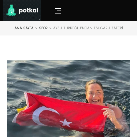
ANA SAYFA
>
SPOR
>
AYSU TÜRKOĞLU’NDAN TSUGARU ZAFERI