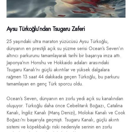
Aysu Türkoğlu’ndan Tsugaru Zaferi
25 yaşındaki ultra maraton yüzücüsü Aysu Türkoğlu,
dünyanın en prestijli açık su yüzme serisi Ocean’s Seven’ın
altıncı parkurunu tamamlayarak tarihi bir başarıya imza attı.
Japonya’nın Honshu ve Hokkaido adaları arasındaki
Tsugaru Kanalı’nı güçlü akıntılar ve yüksek dalgalara
rağmen 13 saat 44 dakikada geçen Türkoğlu, bu parkuru
tamamlayan en genç Türk sporcu oldu.
Ocean’s Seven, dünyanın en zorlu yedi açık su kanalından
oluşuyor. Türkoğlu daha önce Cebelitarık Boğazı, Catalina
Kanalı, İngiliz Kanalı (Manş Denizi), Molokai Kanalı ve Cook
Boğazı’nı başarıyla geçmişti. Tsugaru Kanalı, güçlü akıntı
sistemi ve köpekbalığı riski nedeniyle serinin en zorlu