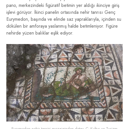
pano, merkezindeki figüratif betimin yer aldığı ikinciye giriş
işlevi görüyor. İkinci panelin ortasında nehir tanrısı Genç
Eurymedon, başında ve elinde saz yapraklarıyla, içinden su
dökülen bir amforaya yaslanmış halde betimleniyor. Figüre
nehirde yüzen balıklar eşlik ediyor.
Eurymedon nehir tanrisi mozaiginden detay. C: Kultur ve Turizm