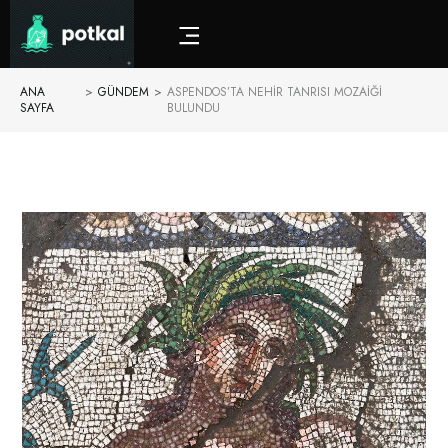
ANA
>
GÜNDEM
>
ASPENDOS’TA NEHIR TANRISI MOZAIĞI
SAYFA
BULUNDU