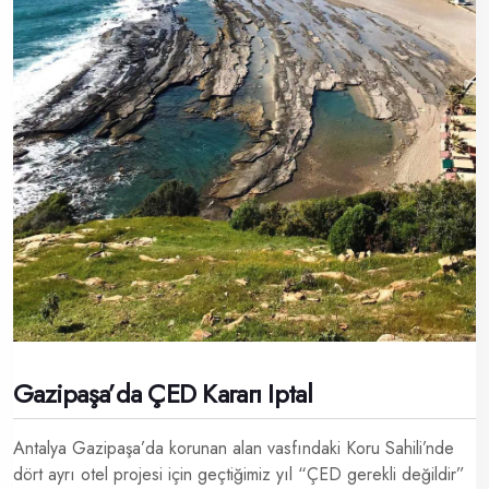
Gazipaşa’da ÇED Kararı Iptal
Antalya Gazipaşa’da korunan alan vasfındaki Koru Sahili’nde
dört ayrı otel projesi için geçtiğimiz yıl “ÇED gerekli değildir”