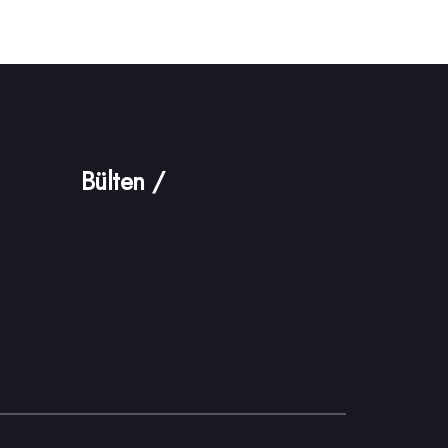
Bülten /