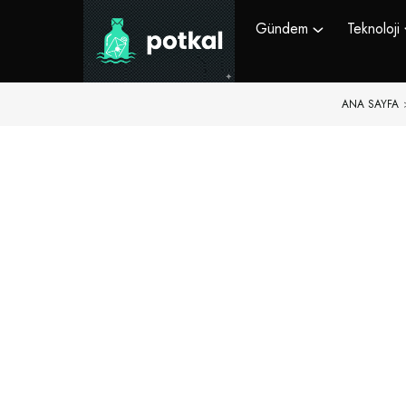
Gündem
Teknoloji
ANA SAYFA