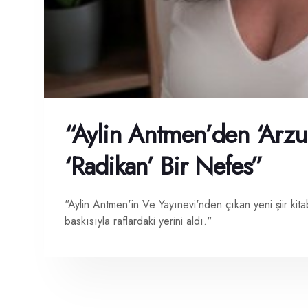
“Aylin Antmen’den ‘Arzun
‘Radikan’ Bir Nefes”
"Aylin Antmen'in Ve Yayınevi'nden çıkan yeni şiir ki
baskısıyla raflardaki yerini aldı."