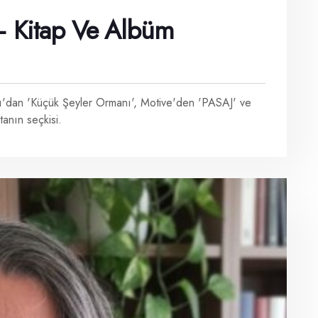
— Kitap Ve Albüm
lı'dan 'Küçük Şeyler Ormanı', Motive'den 'PASAJ' ve
anın seçkisi.