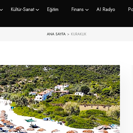
Kültür-Sanat
Eğitim
Finans
AI Radyo
Po
ANA SAYFA
>
KURAKLIK