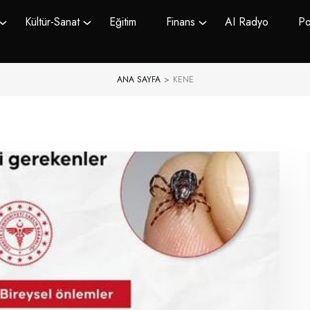
Kültür-Sanat
Eğitim
Finans
AI Radyo
Po
ANA SAYFA
>
KENE