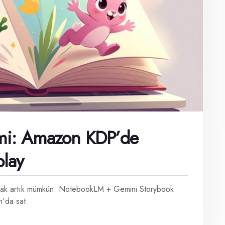
timi: Amazon KDP’de
olay
armak artık mümkün. NotebookLM + Gemini Storybook
n'da sat.