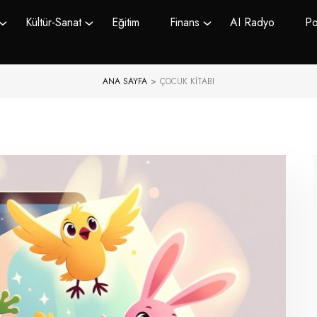
Kültür-Sanat
Eğitim
Finans
AI Radyo
Po
ANA SAYFA
>
ÇOCUK KITABI