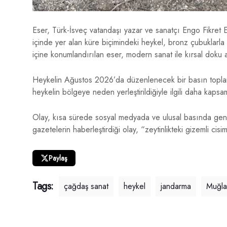
Eser, Türk-İsveç vatandaşı yazar ve sanatçı Engo Fikret 
içinde yer alan küre biçimindeki heykel, bronz çubuklarla
içine konumlandırılan eser, modern sanat ile kırsal doku ar
Heykelin Ağustos 2026’da düzenlenecek bir basın toplantı
heykelin bölgeye neden yerleştirildiğiyle ilgili daha kapsam
Olay, kısa sürede sosyal medyada ve ulusal basında geni
gazetelerin haberleştirdiği olay, “zeytinlikteki gizemli cisi
Paylaş
Tags:
çağdaş sanat
heykel
jandarma
Muğla