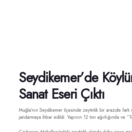
Seydikemer’de Köylün
Sanat Eseri Çıktı
Muğla’nın Seydikemer ilçesinde zeytinlik bir arazide fark 
jandarmaya ihbar edildi. Yapının 12 ton ağırlığında ve “Te
Çaykenarı Mahallesi’ndeki zeytinlik alanda daha önce görm