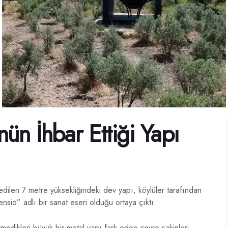
ün İhbar Ettiği Yapı
edilen 7 metre yüksekliğindeki dev yapı, köylüler tarafından
nsio” adlı bir sanat eseri olduğu ortaya çıktı.
edikleri büyük bir metal yapı fark eden çevre sakinleri,