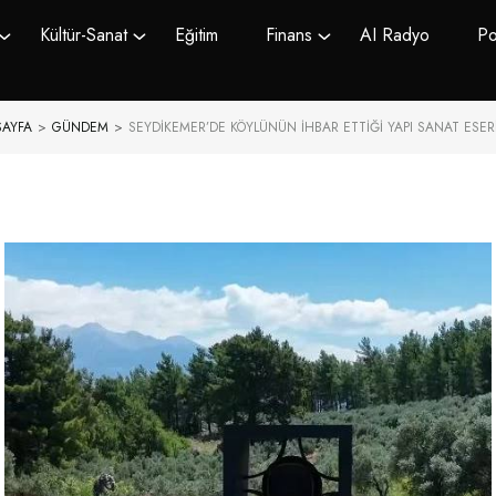
Kültür-Sanat
Eğitim
Finans
AI Radyo
Po
SAYFA
>
GÜNDEM
>
SEYDIKEMER’DE KÖYLÜNÜN İHBAR ETTIĞI YAPI SANAT ESERI