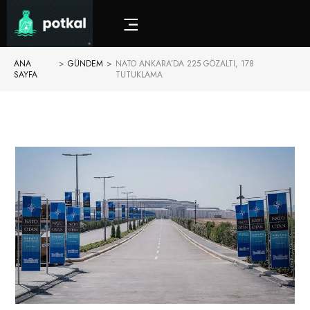
ANA
>
GÜNDEM
>
NATO ANKARA’DA 225 GÖZALTI, 178
SAYFA
TUTUKLAMA