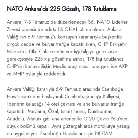
NATO Ankara’da 225 Gözaltı, 178 Tutuklama
Ankara, 7-8 Temmuz’da düzenlenecek 36. NATO Liderler
Zirvesi öncesinde adeta fiili OHAL altına alındı. Ankara
Valiliği’nin 6-9 Temmuz’u kapsayan kararlarıyla başkentte
birçok cadde ve bulvar trafiğe kapatılırken, CHP Eskişehir
Milletvekili Utku Çakırözer’in verdiği bilgiye göre zirve
gerekçesiyle 225 kişi gözaltına alındı, 178 kişi tutuklandı.
CHP’nin konuya ilişkin Meclis araştırması önergesi ise AKP
ve MHP oylarıyla reddedildi.
Ankara Valiliği kararıyla 6-9 Temmuz arasında Esenboğa
Havalimanı’ndan başlayarak Cumhurbaşkanlığı Külliyesi,
liderlerin kalacağı 14 otel çevresi ve ana bulvarlar trafiğe
kapatıldı. Mevlana, Özal, İsmet İnönü, Dumlupınar,
Anadolu, Atatürk gibi ana arterler ile O-20 Çevre Yolu’nun
büyük bölümü kapalı. Aynı güzergahlarda motokurye yasağı
da uygulanıyor. Esenboğa Havalimanı için NOTAM