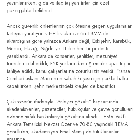
yayımlanırken, gıda ve ilaç taşıyan tırlar için özel
güzergahlar belirlendi.
Ancak güvenlik önlemlerinin çok ötesine geçen uygulamalar
tartışma yaratıyor. CHP’li Çakırözer’in TBMM’de
aktardığına göre yalnızca Ankara değil, Eskişehir, Karabük,
Mersin, Elazığ, Niğde ve 11 ilde her tür protesto
yasaklandı. Ankara’da konserler, şenlikler, mezuniyet
törenleri iptal edildi, KYK yurtlarından öğrenciler apar topar
tahliye edildi, kamu çalışanlarına zorunlu izin verildi. Fransa
Cumhurbaşkanı Macron’un sabah koşusu için parklar halka
kapatılırken, şehir merkezindeki kreşler de kapatıldı.
Çakırözer’in ifadesiyle “önleyici gözaltı” kapsamında
akademisyenler, gazeteciler, hukukçular ve çevre gönüllüleri
evlerine şafak baskınlarıyla gözaltına alındı. TEMA Vakfı
Ankara Temsilcisi Nevzat Özer ve 70-80 yaşındaki TEMA
gönüllüleri, akademisyen Emel Memiş de tutuklananlar
arasında.