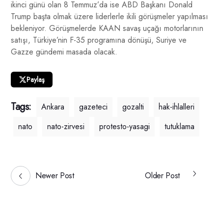
ikinci günü olan 8 Temmuz’da ise ABD Başkanı Donald
Trump başta olmak üzere liderlerle ikili görüşmeler yapılması
bekleniyor. Görüşmelerde KAAN savaş uçağı motorlarının
satışı, Türkiye’nin F-35 programına dönüşü, Suriye ve
Gazze gündemi masada olacak.
Paylaş
Tags:
Ankara
gazeteci
gozalti
hak-ihlalleri
nato
nato-zirvesi
protesto-yasagi
tutuklama
Newer Post
Older Post