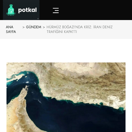
ANA
>
GÜNDEM
>
HÜRMÜZ BOĞAZI’NDA KRIZ: İRAN DENIZ
SAYFA
TRAFIĞINI KAPATTI