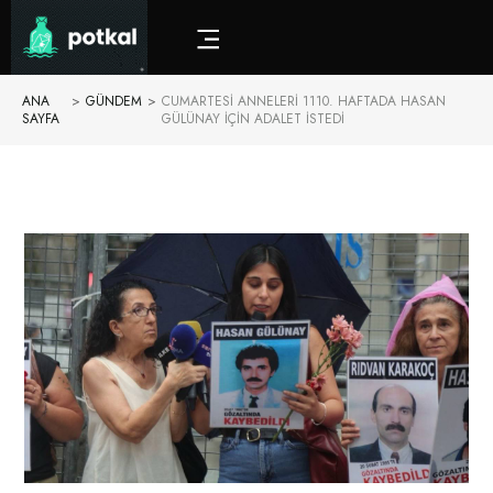
ANA
>
GÜNDEM
>
CUMARTESI ANNELERI 1110. HAFTADA HASAN
SAYFA
GÜLÜNAY İÇIN ADALET İSTEDI