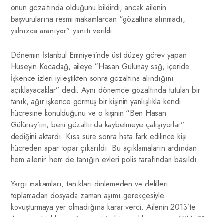
onun gözaltında olduğunu bildirdi, ancak ailenin
başvurularına resmi makamlardan “gözaltına alınmadı,
yalnızca aranıyor” yanıtı verildi.
Dönemin İstanbul Emniyeti’nde üst düzey görev yapan
Hüseyin Kocadağ, aileye “Hasan Gülünay sağ, içeride.
İşkence izleri iyileştikten sonra gözaltına alındığını
açıklayacaklar” dedi. Aynı dönemde gözaltında tutulan bir
tanık, ağır işkence görmüş bir kişinin yanlışlıkla kendi
hücresine konulduğunu ve o kişinin “Ben Hasan
Gülünay’ım, beni gözaltında kaybetmeye çalışıyorlar”
dediğini aktardı. Kısa süre sonra hata fark edilince kişi
hücreden apar topar çıkarıldı. Bu açıklamaların ardından
hem ailenin hem de tanığın evleri polis tarafından basıldı.
Yargı makamları, tanıkları dinlemeden ve delilleri
toplamadan dosyada zaman aşımı gerekçesiyle
kovuşturmaya yer olmadığına karar verdi. Ailenin 2013’te