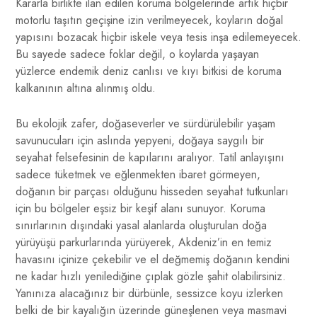
Kararla birlikte ilan edilen koruma bölgelerinde artık hiçbir
motorlu taşıtın geçişine izin verilmeyecek, koyların doğal
yapısını bozacak hiçbir iskele veya tesis inşa edilemeyecek.
Bu sayede sadece foklar değil, o koylarda yaşayan
yüzlerce endemik deniz canlısı ve kıyı bitkisi de koruma
kalkanının altına alınmış oldu.
Bu ekolojik zafer, doğaseverler ve sürdürülebilir yaşam
savunucuları için aslında yepyeni, doğaya saygılı bir
seyahat felsefesinin de kapılarını aralıyor. Tatil anlayışını
sadece tüketmek ve eğlenmekten ibaret görmeyen,
doğanın bir parçası olduğunu hisseden seyahat tutkunları
için bu bölgeler eşsiz bir keşif alanı sunuyor. Koruma
sınırlarının dışındaki yasal alanlarda oluşturulan doğa
yürüyüşü parkurlarında yürüyerek, Akdeniz’in en temiz
havasını içinize çekebilir ve el değmemiş doğanın kendini
ne kadar hızlı yenilediğine çıplak gözle şahit olabilirsiniz.
Yanınıza alacağınız bir dürbünle, sessizce koyu izlerken
belki de bir kayalığın üzerinde güneşlenen veya masmavi