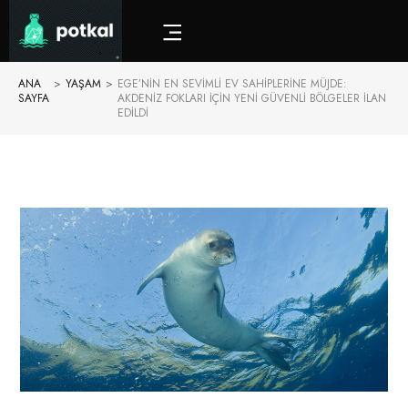
ANA
>
YAŞAM
>
EGE’NIN EN SEVIMLI EV SAHIPLERINE MÜJDE:
SAYFA
AKDENIZ FOKLARI IÇIN YENI GÜVENLI BÖLGELER ILAN
EDILDI