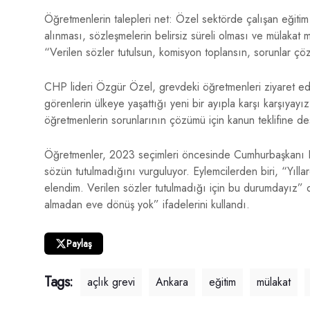
Öğretmenlerin talepleri net: Özel sektörde çalışan eğitim
alınması, sözleşmelerin belirsiz süreli olması ve mülakat
“Verilen sözler tutulsun, komisyon toplansın, sorunlar çöz
CHP lideri Özgür Özel, grevdeki öğretmenleri ziyaret ed
görenlerin ülkeye yaşattığı yeni bir ayıpla karşı karşıya
öğretmenlerin sorunlarının çözümü için kanun teklifine des
Öğretmenler, 2023 seçimleri öncesinde Cumhurbaşkanı Er
sözün tutulmadığını vurguluyor. Eylemcilerden biri, “Yıll
elendim. Verilen sözler tutulmadığı için bu durumdayız”
almadan eve dönüş yok” ifadelerini kullandı.
Paylaş
Tags:
açlık grevi
Ankara
eğitim
mülakat