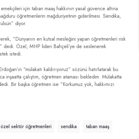
 emekçileri için taban maaş hakkının yasal güvence altına
 mağduru öğretmenlerin mağduriyetinin giderilmesi. Sendika,
ülsün” diyor.
erek, “Dünyanın en kutsal mesleğini yapan öğretmenleri risk
yız” dedi. Özel, MHP lideri Bahçeli’ye de seslenerek
tek istedi.
doğan’ın “mülakatı kaldırıyoruz” sözünü hatırlatarak bu
arca inşaatta çalıştım, öğretmen ataması bekledim. Mülakatta
 dedi. Bir başka öğretmen ise “Korkumuz yok, hakkımızı
özel sektör öğretmenleri
sendika
taban maaş