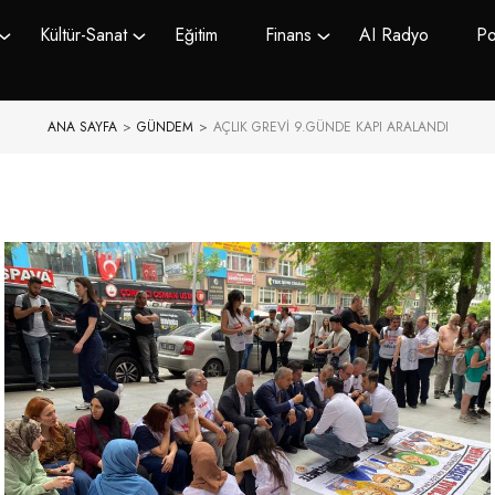
Kültür-Sanat
Eğitim
Finans
AI Radyo
Po
ANA SAYFA
>
GÜNDEM
>
AÇLIK GREVI 9.GÜNDE KAPI ARALANDI