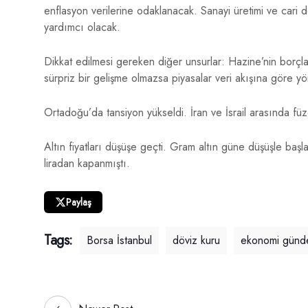
enflasyon verilerine odaklanacak. Sanayi üretimi ve cari 
yardımcı olacak.
Dikkat edilmesi gereken diğer unsurlar: Hazine’nin borçlan
sürpriz bir gelişme olmazsa piyasalar veri akışına göre y
Ortadoğu’da tansiyon yükseldi. İran ve İsrail arasında füze
Altın fiyatları düşüşe geçti. Gram altın güne düşüşle ba
liradan kapanmıştı.
Paylaş
Tags:
Borsa İstanbul
döviz kuru
ekonomi günd