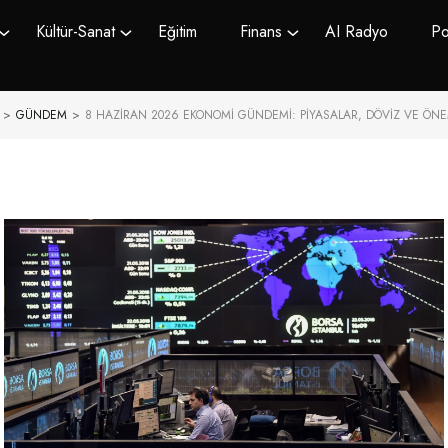
Kültür-Sanat
Eğitim
Finans
AI Radyo
Po
>
GÜNDEM
>
8 HAZIRAN 2026 EKONOMI GÜNDEMI: PIYASALAR, DÖVIZ VE ÖNE