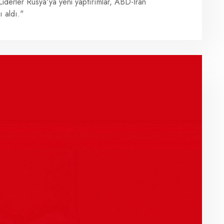
Liderler Rusya'ya yeni yaptırımlar, ABD-İran
ı aldı."