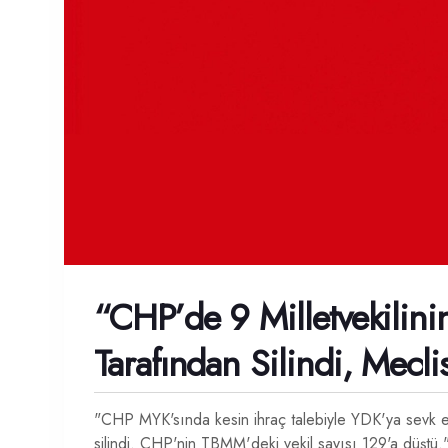
“CHP’de 9 Milletvekilinin
Tarafından Silindi, Mecli
"CHP MYK'sında kesin ihraç talebiyle YDK'ya sevk edile
silindi. CHP'nin TBMM'deki vekil sayısı 129'a düştü.