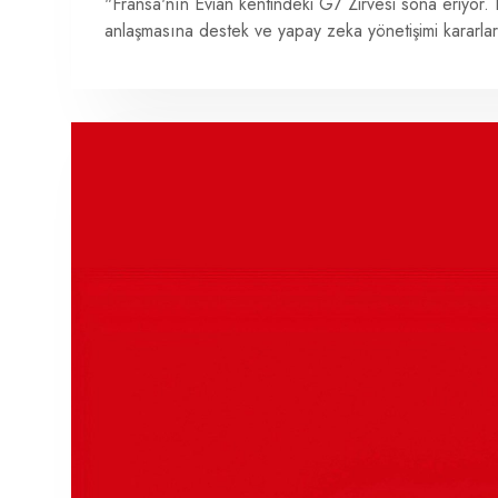
"Fransa'nın Evian kentindeki G7 Zirvesi sona eriyor. 
anlaşmasına destek ve yapay zeka yönetişimi kararlar