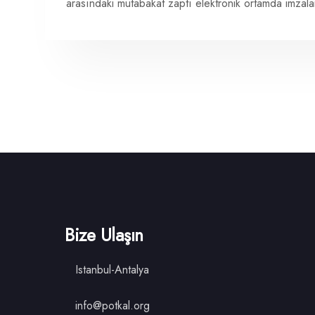
arasındaki mutabakat zaptı elektronik ortamda imzala
Bize Ulaşın
Istanbul-Antalya
info@potkal.org