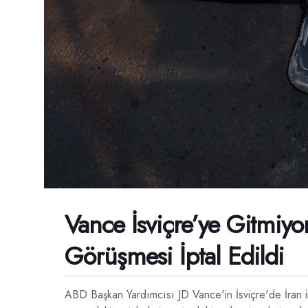
Vance İsviçre’ye Gitmiyo
Görüşmesi İptal Edildi
ABD Başkan Yardımcısı JD Vance'in İsviçre'de İran il