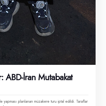
r: ABD-İran Mutabakat
e yapması planlanan müzakere turu iptal edildi. Taraflar