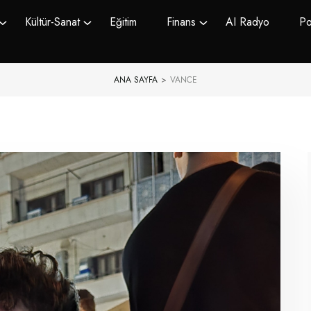
Kültür-Sanat
Eğitim
Finans
AI Radyo
Po
ANA SAYFA
>
VANCE