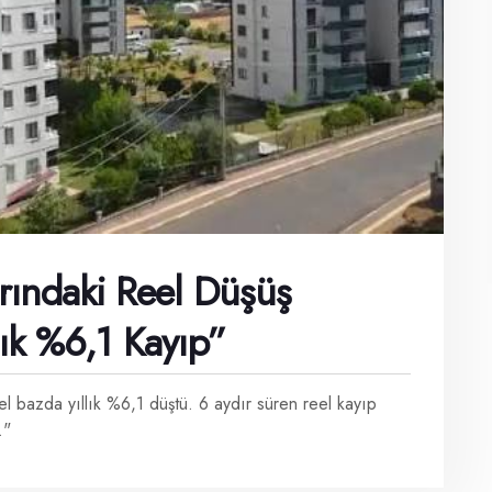
arındaki Reel Düşüş
llık %6,1 Kayıp”
l bazda yıllık %6,1 düştü. 6 aydır süren reel kayıp
."