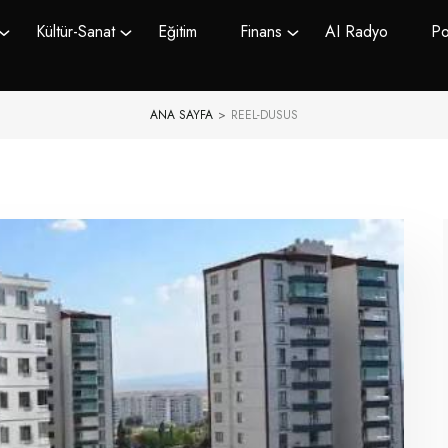
Kültür-Sanat
Eğitim
Finans
AI Radyo
Po
ANA SAYFA
>
REEL-DUSUS