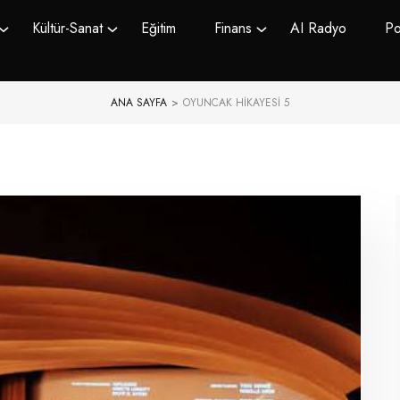
Kültür-Sanat
Eğitim
Finans
AI Radyo
Po
ANA SAYFA
>
OYUNCAK HIKAYESI 5