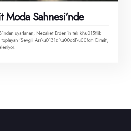
it Moda Sahnesi’nde
ndan uyarlanan, Nezaket Erden'in tek ki\u015filik
toplayan 'Sevgili Ars\u0131z \u00d6l\u00fcm Dirmit',
leniyor.