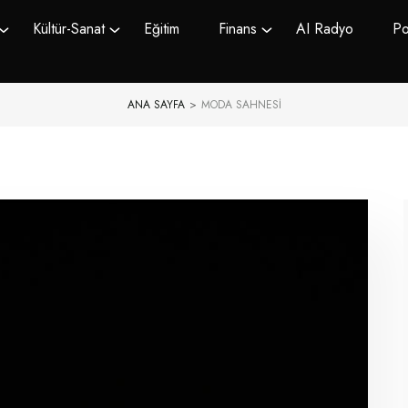
Kültür-Sanat
Eğitim
Finans
AI Radyo
Po
ANA SAYFA
>
MODA SAHNESI