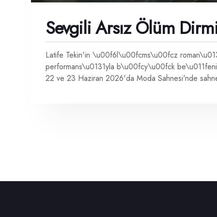
Sevgili Arsız Ölüm Dirm
Latife Tekin'in \u00f6l\u00fcms\u00fcz roman\u0131
performans\u0131yla b\u00fcy\u00fck be\u011feni 
22 ve 23 Haziran 2026'da Moda Sahnesi'nde sahne