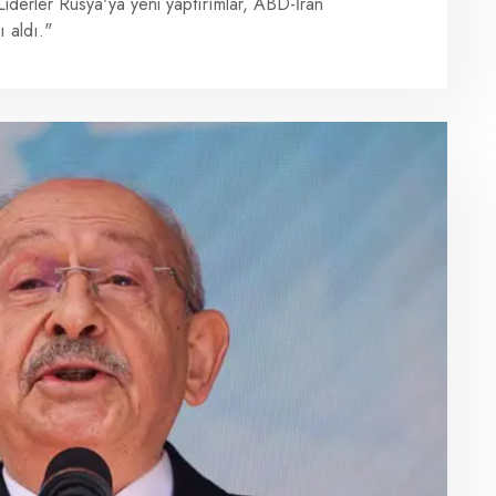
Liderler Rusya'ya yeni yaptırımlar, ABD-İran
ı aldı."