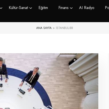
Kültür-Sanat
Eğitim
Finans
AI Radyo
Po
ANA SAYFA
>
ISTANBUL-BB