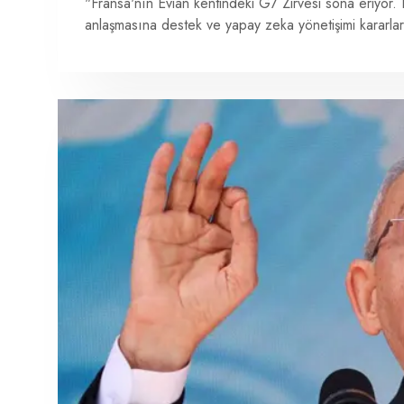
"Fransa'nın Evian kentindeki G7 Zirvesi sona eriyor. 
anlaşmasına destek ve yapay zeka yönetişimi kararlar