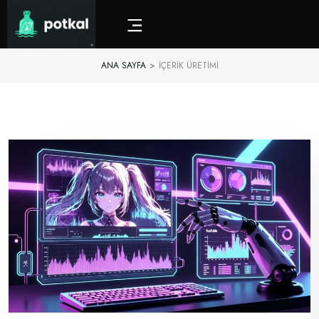
ANA SAYFA
>
IÇERIK ÜRETIMI