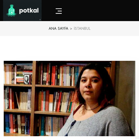
ANA SAYFA
>
İSTANBUL