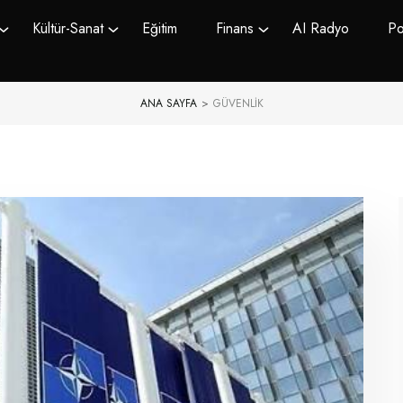
Kültür-Sanat
Eğitim
Finans
AI Radyo
Po
ANA SAYFA
>
GÜVENLIK