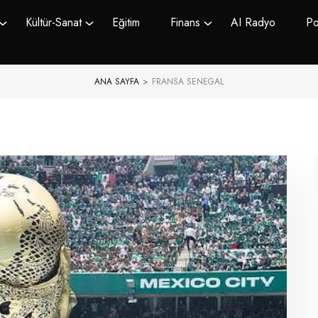
Kültür-Sanat
Eğitim
Finans
AI Radyo
Po
ANA SAYFA
>
FRANSA SENEGAL