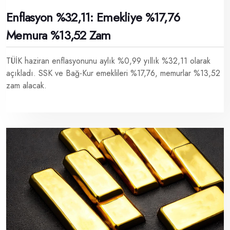
Enflasyon %32,11: Emekliye %17,76
Memura %13,52 Zam
TÜİK haziran enflasyonunu aylık %0,99 yıllık %32,11 olarak
açıkladı. SSK ve Bağ-Kur emeklileri %17,76, memurlar %13,52
zam alacak.