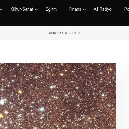
Kültür-Sanat
Eğitim
Finans
AI Radyo
Po
ANA SAYFA
>
BILIM