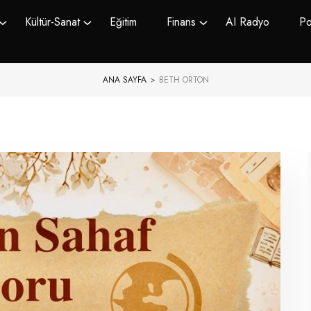
Kültür-Sanat
Eğitim
Finans
AI Radyo
Po
ANA SAYFA
>
BETH ORTON