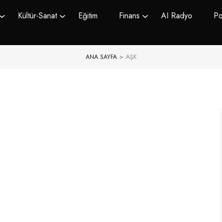
Kültür-Sanat
Eğitim
Finans
AI Radyo
Po
ANA SAYFA
>
AŞK