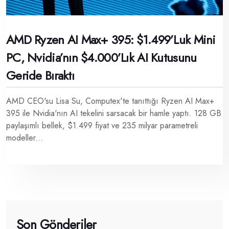
AMD Ryzen AI Max+ 395: $1.499’luk Mini
PC, Nvidia’nın $4.000’lık AI Kutusunu
Geride Bıraktı
AMD CEO'su Lisa Su, Computex'te tanıttığı Ryzen AI Max+
395 ile Nvidia'nın AI tekelini sarsacak bir hamle yaptı. 128 GB
paylaşımlı bellek, $1.499 fiyat ve 235 milyar parametreli
modeller...
Son Gönderiler