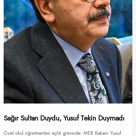
Sağır Sultan Duydu, Yusuf Tekin Duymadı
Özel okul öğretmenleri açlık grevinde. MEB Bakanı Yusuf